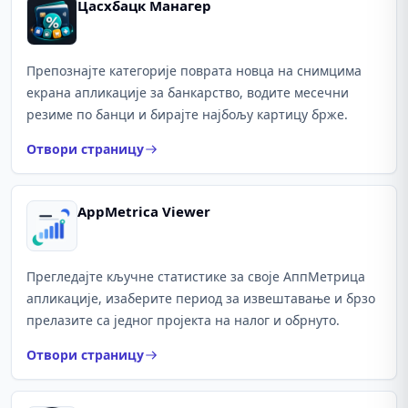
Цасхбацк Манагер
Препознајте категорије поврата новца на снимцима
екрана апликације за банкарство, водите месечни
резиме по банци и бирајте најбољу картицу брже.
Отвори страницу
AppMetrica Viewer
Прегледајте кључне статистике за своје АппМетрица
апликације, изаберите период за извештавање и брзо
прелазите са једног пројекта на налог и обрнуто.
Отвори страницу