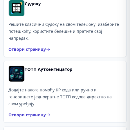
Судоку
Решите класични Судоку на свом телефону: изаберите
потешкоћу, користите белешке и пратите свој
напредак.
Отвори страницу
ТОТП Аутхентицатор
Додајте налоге помоћу КР кода или ручно и
генеришете једнократне ТОТП кодове директно на
свом уређају.
Отвори страницу