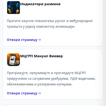
Индикатори размене
Пратите кључне показатеље руског и међународног
тржишта у једној компактној апликацији.
Отвори страницу
МЦГРП Мануал Виевер
Претражујте, преузимајте и прегледајте МЦГРП
приручнике са сачуваним уређајима, ПДФ водичима,
обележивачима и резервним копијама.
Отвори страницу