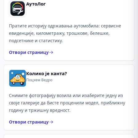
АутоЛог
Пратите историју одржавања аутомобила: сервисне
евиденције, километражу, трошкове, белешке,
подсетнике и статистику.
Отвори страницу
Колико је канта?
Поцхем Ведро
Снимите фотографију возила или изаберите једну из
своје галерије да бисте проценили модел, приближну
годину и тржишну вредност.
Отвори страницу