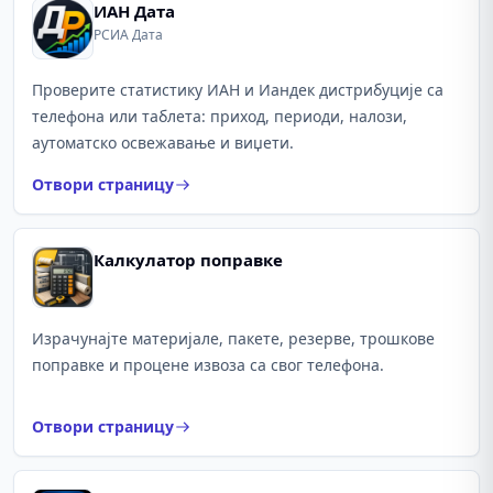
ИАН Дата
РСИА Дата
Проверите статистику ИАН и Иандек дистрибуције са
телефона или таблета: приход, периоди, налози,
аутоматско освежавање и виџети.
Отвори страницу
Калкулатор поправке
Израчунајте материјале, пакете, резерве, трошкове
поправке и процене извоза са свог телефона.
Отвори страницу