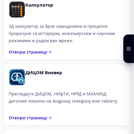
Калкулатор
3Д калкулатор за брзе свакодневне и прецизне
прорачуне са историјом, инжењерским и научним
режимима и радом ван мреже.
Отвори страницу
ДИЦОМ Виевер
Прегледајте ДИЦОМ, НИфТИ, НРРД и МХА/МХД
датотеке локално на Андроид телефону или таблету.
Отвори страницу