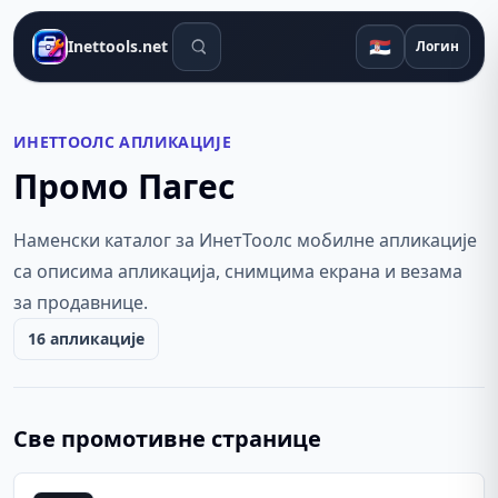
Алати за претрагу
🇷🇸
Inettools.net
Логин
ИНЕТТООЛС АПЛИКАЦИЈЕ
Промо Пагес
Наменски каталог за ИнетТоолс мобилне апликације
са описима апликација, снимцима екрана и везама
за продавнице.
16 апликације
Све промотивне странице