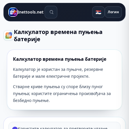
Алати за претрагу
🇷🇸
Inettools.net
Логин
Калкулатор времена пуњења
батерије
Калкулатор времена пуњења батерије
Калкулатор је користан за пуњаче, резервне
батерије и мале електричне пројекте.
Стварне криве пуњења су споре близу пуног
пуњења; користите ограничења произвођача за
безбедно пуњење.
Користите калкулатор да претворите улазне