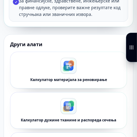
За финансијске, здравствене, инжењерске или
✓
правне одлуке, проверите важне резултате код
стручњака или званичних извора.
Други алати
Калкулатор материјала за реновирање
Калкулатор дужине тканине и распореда сечења