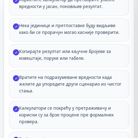
✓
вредности у јасан, поновљив резултат.
Нека јединице и претпоставке буду видљиве
✓
како би се прорачун могао касније проверити.
Копирајте резултат или кључне бројеве за
✓
извештаје, поруке или табеле.
Вратите на подразумеване вредности када
✓
желите да упоредите други сценарио из чистог
стања.
Калкулатори се покрећу у претраживачу и
✓
корисни су за брзе процене пре формалних
провера.