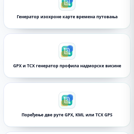
Генератор изохроне карте времена путовања
GPX и TCX генератор профила надморске висине
Поређење две руте GPX, KML или TCX GPS