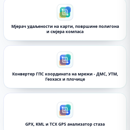
Мјерач удаљености на карти, површине полигона
и смјера компаса
Конвертер ГПС координата на мрежи - ДМС, УТМ,
Геохасх и плочице
GPX, KML и TCX GPS анализатор стаза