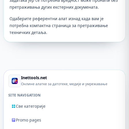
задатака јер се потребна вредност може пронаћи без
претраживања дугих екстерних докумената.
Одаберите референтни алат изнад када вам је
потребна компактна страница за претраживање
техничких детаља.
Inettools.net
Онлине алатке за датотеке, медије и умрежавање
SITE NAVIGATION
Све категорије
Promo pages