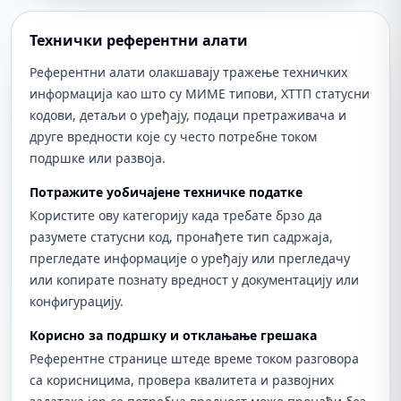
Технички референтни алати
Референтни алати олакшавају тражење техничких
информација као што су МИМЕ типови, ХТТП статусни
кодови, детаљи о уређају, подаци претраживача и
друге вредности које су често потребне током
подршке или развоја.
Потражите уобичајене техничке податке
Користите ову категорију када требате брзо да
разумете статусни код, пронађете тип садржаја,
прегледате информације о уређају или прегледачу
или копирате познату вредност у документацију или
конфигурацију.
Корисно за подршку и отклањање грешака
Референтне странице штеде време током разговора
са корисницима, провера квалитета и развојних