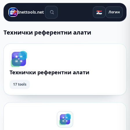
Алати за претрагу
🇷🇸
Inettools.net
Логин
Технички референтни алати
Технички референтни алати
17 tools