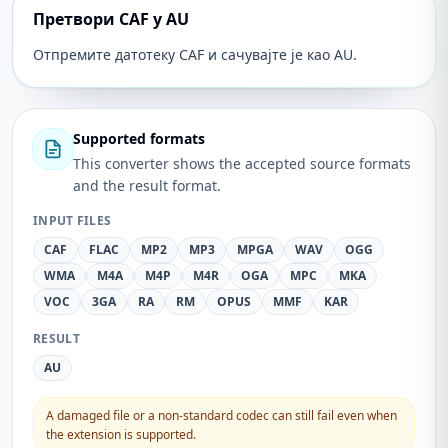
Претвори CAF у AU
Отпремите датотеку CAF и сачувајте је као AU.
Supported formats
This converter shows the accepted source formats
and the result format.
INPUT FILES
CAF
FLAC
MP2
MP3
MPGA
WAV
OGG
WMA
M4A
M4P
M4R
OGA
MPC
MKA
VOC
3GA
RA
RM
OPUS
MMF
KAR
RESULT
AU
A damaged file or a non-standard codec can still fail even when
the extension is supported.