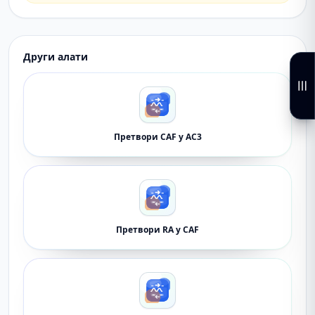
Други алати
Претвори CAF у AC3
Претвори RA у CAF