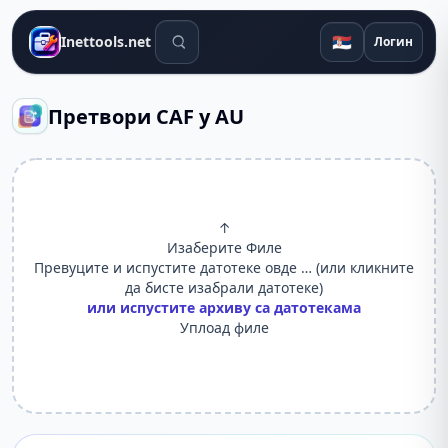
Алати за претрагу
🇷🇸
Inettools.net
Логин
Претвори CAF у AU
↑
Изаберите Филе
Превуците и испустите датотеке овде … (или кликните
да бисте изабрали датотеке)
или испустите архиву са датотекама
Уплоад филе