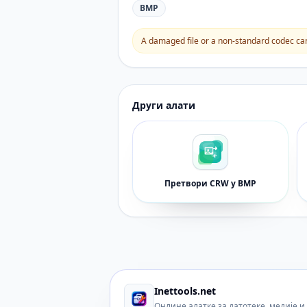
BMP
A damaged file or a non-standard codec can 
Други алати
Претвори CRW у BMP
Inettools.net
Онлине алатке за датотеке, медије 