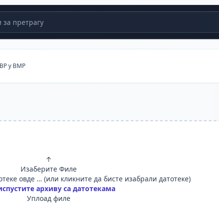
за претрагу
BP у BMP
↑
Изаберите Филе
теке овде … (или кликните да бисте изабрали датотеке)
испустите архиву са датотекама
Уплоад филе