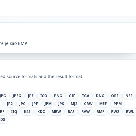
е је као BMP.
ed source formats and the result format.
JPG
JPEG
JPE
ICO
PNG
GIF
TGA
DNG
ORF
NEF
K
JP2
JPC
JPF
JPM
JPS
MJ2
CRW
MEF
PPM
ERF
IIQ
K25
KDC
MRW
RAF
RAW
RMF
RW2
RWL
DDS