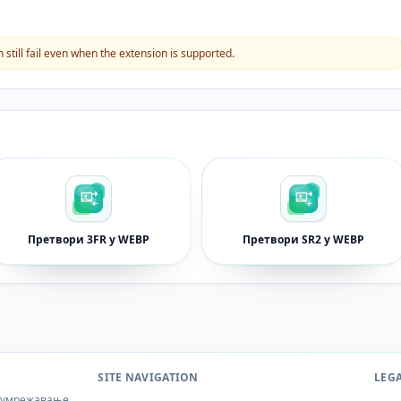
still fail even when the extension is supported.
Претвори 3FR у WEBP
Претвори SR2 у WEBP
SITE NAVIGATION
LEG
и умрежавање