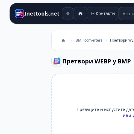
Алати 
Inettools.net
Контакти
/
BMP converters
/
Претвори WE
Претвори WEBP у BMP
Превуците и испустите дато
или 