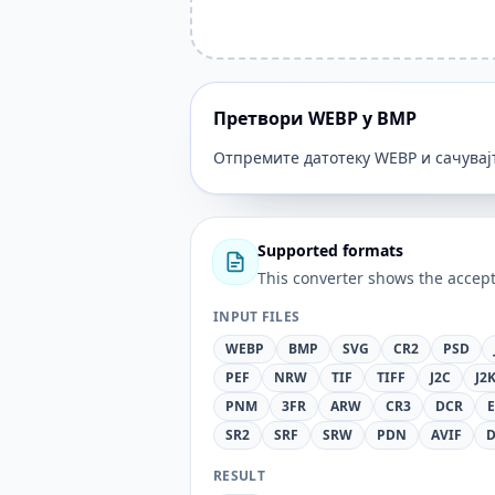
Претвори WEBP у BMP
Отпремите датотеку WEBP и сачувајт
Supported formats
This converter shows the accept
INPUT FILES
WEBP
BMP
SVG
CR2
PSD
PEF
NRW
TIF
TIFF
J2C
J2
PNM
3FR
ARW
CR3
DCR
SR2
SRF
SRW
PDN
AVIF
RESULT