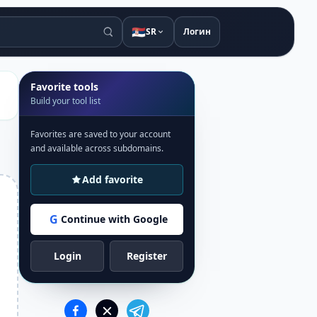
🇷🇸
SR
Логин
Favorite tools
Build your tool list
Favorites are saved to your account
and available across subdomains.
Add favorite
G
Continue with Google
Login
Register