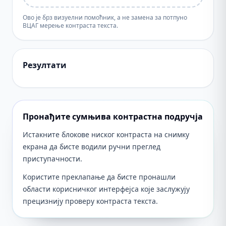
Ово је брз визуелни помоћник, а не замена за потпуно
ВЦАГ мерење контраста текста.
Резултати
Пронађите сумњива контрастна подручја
Истакните блокове ниског контраста на снимку
екрана да бисте водили ручни преглед
приступачности.
Користите преклапање да бисте пронашли
области корисничког интерфејса које заслужују
прецизнију проверу контраста текста.