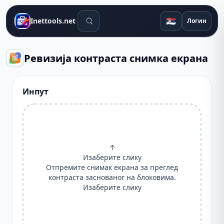
Алати за претрагу
🇷🇸
Inettools.net
Логин
Ревизија контраста снимка екрана
Инпут
↑
Изаберите слику
Отпремите снимак екрана за преглед
контраста заснованог на блоковима.
Изаберите слику