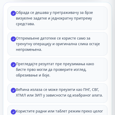
Обрада се дешава у претраживачу за брзе
✓
визуелне задатке и једнократну припрему
средстава.
Отпремљене датотеке се користе само за
✓
тренутну операцију и оригинална слика остаје
непромењена.
Прегледајте резултат пре преузимања како
✓
бисте прво могли да проверите изглед,
обрезивање и боје.
Већина излаза се може преузети као ПНГ, СВГ,
✓
ХТМЛ или ЗИП у зависности од изабраног алата.
Користите радни или таблет режим преко целог
✓