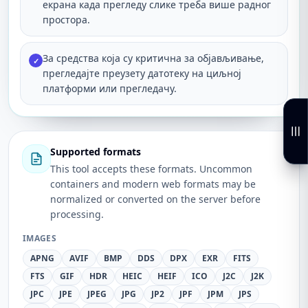
екрана када прегледу слике треба више радног
простора.
За средства која су критична за објављивање,
✓
прегледајте преузету датотеку на циљној
платформи или прегледачу.
Supported formats
This tool accepts these formats. Uncommon
containers and modern web formats may be
normalized or converted on the server before
processing.
IMAGES
APNG
AVIF
BMP
DDS
DPX
EXR
FITS
FTS
GIF
HDR
HEIC
HEIF
ICO
J2C
J2K
JPC
JPE
JPEG
JPG
JP2
JPF
JPM
JPS