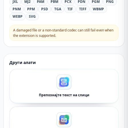
JXL
MJ2
PAM
PBM
PCX
PDN
PGM
PNG
PNM
PPM
PSD
TGA
TIF
TIFF
WBMP
WEBP
SVG
A damaged file or a non-standard codec can still fail even when
the extension is supported.
Други алати
Препознајте текст на слици