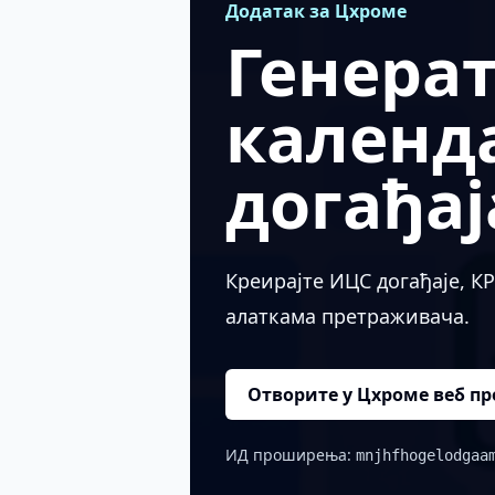
Додатак за Цхроме
Генера
календ
догађај
Креирајте ИЦС догађаје, КР
алаткама претраживача.
Отворите у Цхроме веб п
ИД проширења:
mnjhfhogelodgaa