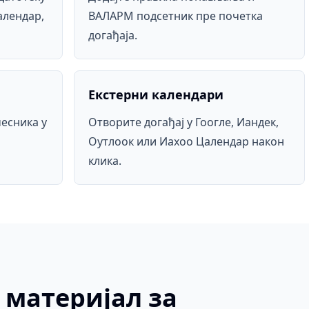
алендар,
ВАЛАРМ подсетник пре почетка
догађаја.
Екстерни календари
есника у
Отворите догађај у Гоогле, Иандек,
Оутлоок или Иахоо Цалендар након
клика.
материјал за