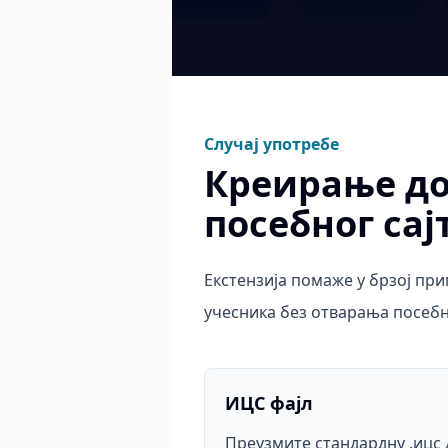
Случај употребе
Креирање до
посебног сај
Екстензија помаже у брзој пр
учесника без отварања посебн
ИЦС фајл
Преузмите стандардну .ицс 