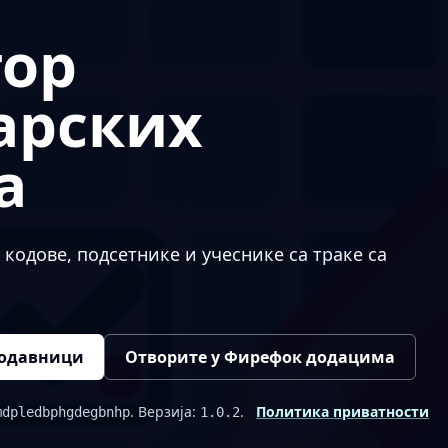
тор
арских
а
 кодове, подсетнике и учеснике са траке са
родавници
Отворите у Фирефок додацима
. Верзија:
.
Политика приватности
mdpledbphgdegbnhp
1.0.2