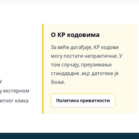
О КР кодовима
За веће догађаје, КР кодови
могу постати непрактични. У
том случају, преузимање
стандардне .ицс датотеке је
у
боље.
у екстерном
итног клика
Политика приватности