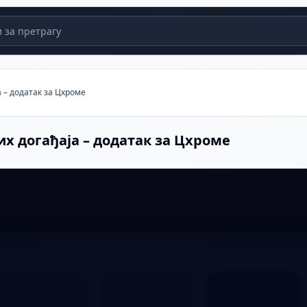
за претрагу
 – додатак за Цхроме
х догађаја – додатак за Цхроме