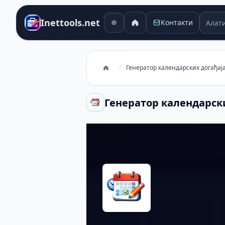
Алати 
Inettools.net
Контакти
/
Генератор календарских догађаја
Генератор календарски