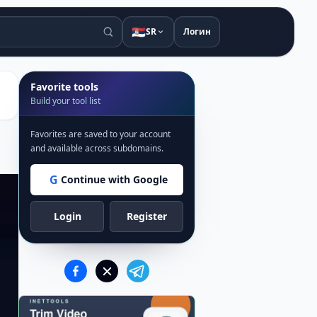
🇷🇸
SR
Логин
Favorite tools
Build your tool list
Favorites are saved to your account
and available across subdomains.
G
Continue with Google
Login
Register