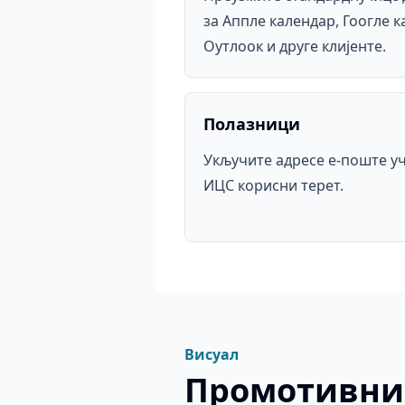
за Аппле календар, Гоогле к
Оутлоок и друге клијенте.
Полазници
Укључите адресе е-поште уч
ИЦС корисни терет.
Висуал
Промотивни 