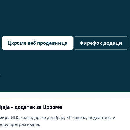
Цхроме веб продавница
Фирефок додаци
.
ђаја – додатак за Цхроме
еира ИЦС календарске догађаје, КР кодове, подсетнике и
зору претраживача.