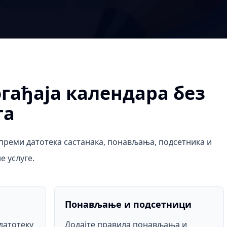
гађаја календара без
та
ипреми датотека састанака, понављања, подсетника и
е услуге.
Понављање и подсетници
датотеку
Додајте правила понављања и