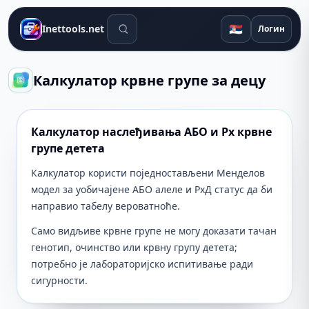
Алати за претрагу
🇷🇸
Inettools.net
Логин
Калкулатор крвне групе за децу
Калкулатор наслеђивања АБО и Рх крвне
групе детета
Калкулатор користи поједностављени Менделов
модел за уобичајене АБО алеле и РхД статус да би
направио табелу вероватноће.
Само видљиве крвне групе не могу доказати тачан
генотип, очинство или крвну групу детета;
потребно је лабораторијско испитивање ради
сигурности.