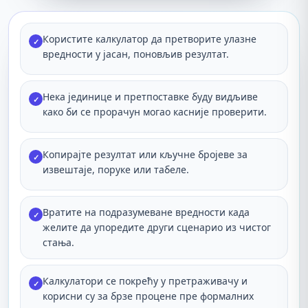
Користите калкулатор да претворите улазне
✓
вредности у јасан, поновљив резултат.
Нека јединице и претпоставке буду видљиве
✓
како би се прорачун могао касније проверити.
Копирајте резултат или кључне бројеве за
✓
извештаје, поруке или табеле.
Вратите на подразумеване вредности када
✓
желите да упоредите други сценарио из чистог
стања.
Калкулатори се покрећу у претраживачу и
✓
корисни су за брзе процене пре формалних