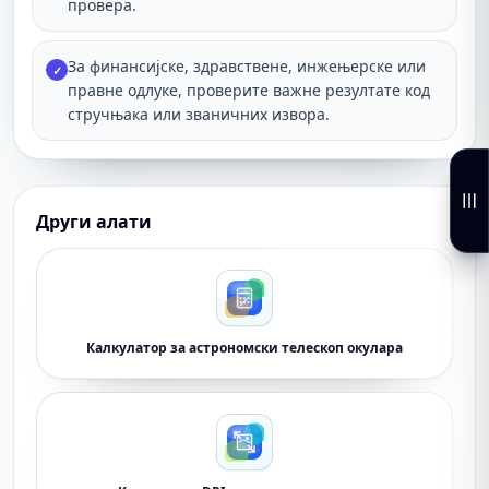
провера.
За финансијске, здравствене, инжењерске или
✓
правне одлуке, проверите важне резултате код
стручњака или званичних извора.
Други алати
Калкулатор за астрономски телескоп окулара