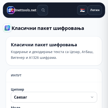
Алати за претрагу
🇷🇸
Inettools.net
Логин
Класични пакет шифровања
Класични пакет шифровања
Кодирање и декодирање текста са Цезар, Атбаш,
Вигенер и А1З26 шифрама.
ИНПУТ
Ципхер
Моде