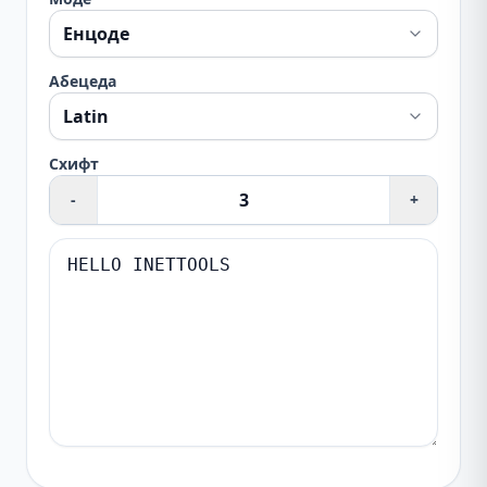
Абецеда
Схифт
-
+