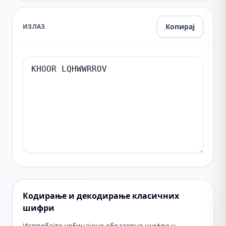
Копирај
ИЗЛАЗ
Кодирање и декодирање класичних
шифри
Испробајте уобичајене образовне шифре у