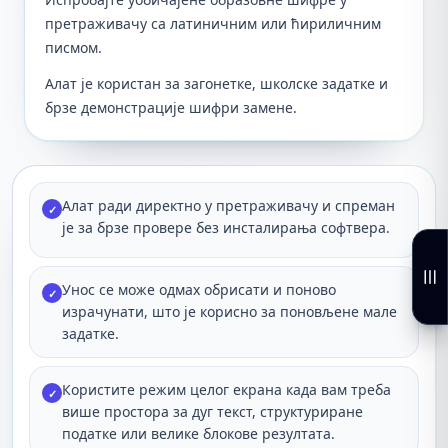
претраживачу са латиничним или ћириличним
писмом.
Алат је користан за загонетке, школске задатке и
брзе демонстрације шифри замене.
Алат ради директно у претраживачу и спреман
✓
је за брзе провере без инсталирања софтвера.
Унос се може одмах обрисати и поново
✓
израчунати, што је корисно за поновљене мале
задатке.
Користите режим целог екрана када вам треба
✓
више простора за дуг текст, структуриране
податке или велике блокове резултата.