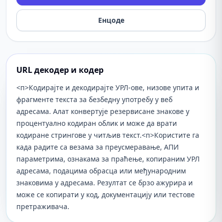
Енцоде
URL декодер и кодер
<п>Кодирајте и декодирајте УРЛ-ове, низове упита и
фрагменте текста за безбедну употребу у веб
адресама. Алат конвертује резервисане знакове у
процентуално кодиран облик и може да врати
кодиране стрингове у читљив текст.
<п>Користите га
када радите са везама за преусмеравање, АПИ
параметрима, ознакама за праћење, копираним УРЛ
адресама, подацима обрасца или међународним
знаковима у адресама. Резултат се брзо ажурира и
може се копирати у код, документацију или тестове
претраживача.