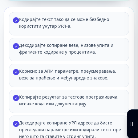
Кодирајте текст тако да се може безбедно
✓
користити унутар УРЛ-а.
Декодирајте копиране везе, низове упита и
✓
фрагменте кодиране у процентима.
Корисно за АПИ параметре, преусмеравања,
✓
везе за праћење и међународне знакове.
Копирајте резултат за тестове претраживача,
✓
исечке кода или документацију.
Декодирајте копиране УРЛ адресе да бисте
✓
прегледали параметре или кодирали текст пре
него што га ставите у стринг упита.