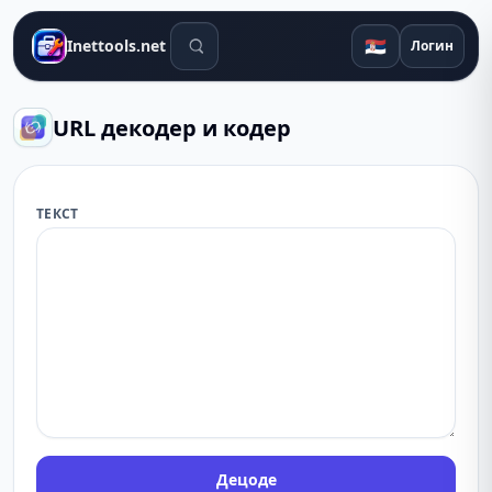
Алати за претрагу
🇷🇸
Inettools.net
Логин
URL декодер и кодер
ТЕКСТ
Децоде